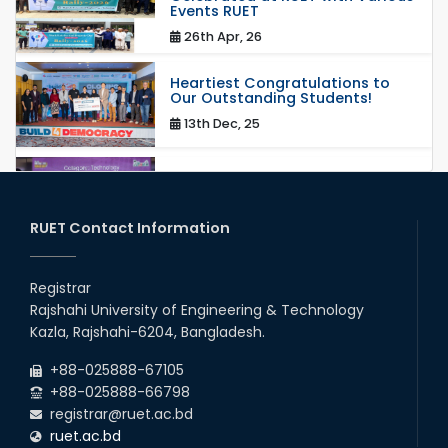
Events RUET
26th Apr, 26
Heartiest Congratulations to
Our Outstanding Students!
13th Dec, 25
Congratulations to Our Proud
Achievers!
20th Oct, 25
RUET Contact Information
Congratulations on an Insightful
Talk on Hollow Core Fiber
Registrar
Breakthroughs
Rajshahi University of Engineering & Technology
17th Dec, 25
Kazla, Rajshahi-6204, Bangladesh.
Career Development Session
+88-025888-67105
with Japanese Industry Leader
Engages Final-Year Students
+88-025888-66798
registrar@ruet.ac.bd
16th Oct, 25
ruet.ac.bd
RUET CSE Department hosts