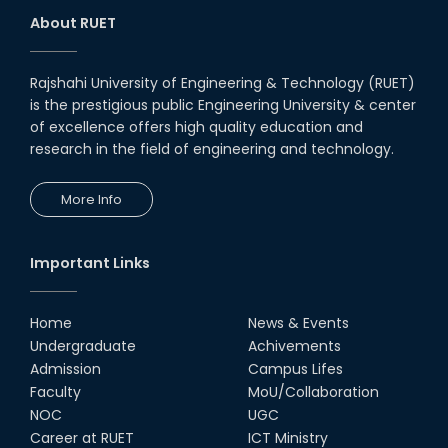
day-long workshop to promote
About RUET
inclusive technology
development
08th Nov, 25
Rajshahi University of Engineering & Technology (RUET)
Seminar on " Milimeter Wave
is the prestigious public Engineering University & center
System and Circuit Design for
Highly Integrated RADAR
of excellence offers high quality education and
Transceivers"
research in the field of engineering and technology.
24th Oct, 25
PUBG Mobile WOW Creators
More Info
Workshop by RUET Computing
Society
18th Oct, 25
Important Links
RUET Vice-Chancellor
Congratulates ‘Team Crack
Platoon’ for Achieving Success
Home
News & Events
on the World Stage
Undergraduate
Achivements
22nd Sep, 25
Admission
Campus Lifes
MTE Career Club Execuitve
Faculty
MoU/Collaboration
Committee 2024-2025
NOC
UGC
14th Sep, 25
Career at RUET
ICT Ministry